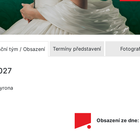
Termíny představení
Fotograf
ační tým / Obsazení
2027
Myrona
Obsazení ze dne: