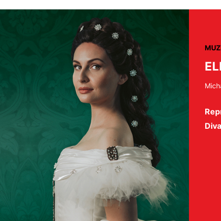
MUZ
EL
Mich
Repr
Diva