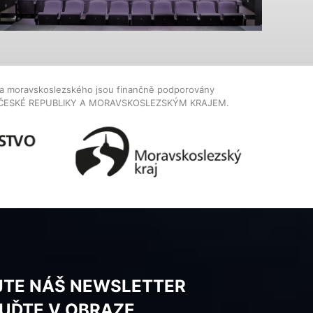
dla moravskoslezského jsou finančně podporovány
ČESKÉ REPUBLIKY A MORAVSKOSLEZSKÝM KRAJEM.
JTE NÁŠ NEWSLETTER
BUĎTE V OBRAZE