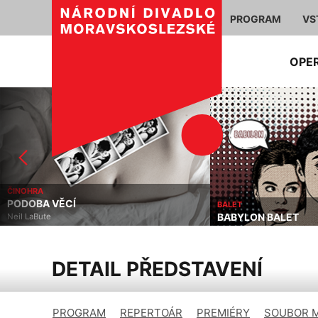
PROGRAM
VS
OPE
OPERETA / MUZIKÁL
LÍP SE LOUČÍ V NEDĚ
BALET
BABYLON BALET
Andrew Lloyd Webber, Don
DETAIL PŘEDSTAVENÍ
PROGRAM
REPERTOÁR
PREMIÉRY
SOUBOR 