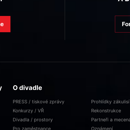
ne
Fo
y
O divadle
PRESS / tiskové zprávy
Prohlídky zákulisí
Konkurzy / VŘ
Rekonstrukce
Divadla / prostory
Partneři a mece
Pro zaměstnance
Oznámení