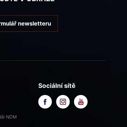
rmulář newsletteru
Sociální sítě
náši NDM