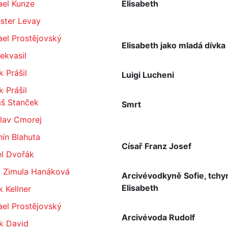
ael Kunze
Elisabeth
ster Levay
el Prostějovský
Elisabeth jako mladá dívka
Nekvasil
 Prášil
Luigi Lucheni
 Prášil
š Stanček
Smrt
slav Cmorej
ín Blahuta
Císař Franz Josef
el Dvořák
a Zimula Hanáková
Arcivévodkyně Sofie, tchy
Elisabeth
 Kellner
el Prostějovský
Arcivévoda Rudolf
k David