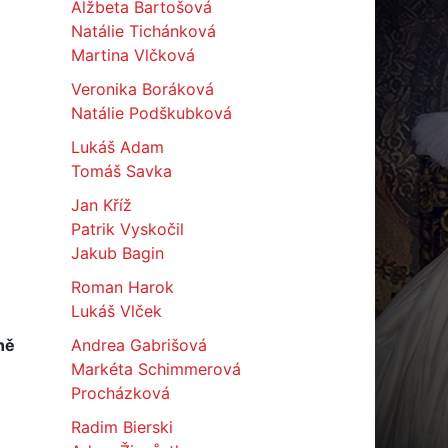
Alžbeta Bartošová
Natálie Tichánková
Martina Vlčková
Veronika Boráková
Natálie Podškubková
Lukáš Adam
Tomáš Savka
Jan Kříž
Patrik Vyskočil
Jakub Bagin
Roman Harok
Lukáš Vlček
ně
Andrea Gabrišová
Markéta Schimmerová
Procházková
Radim Bierski