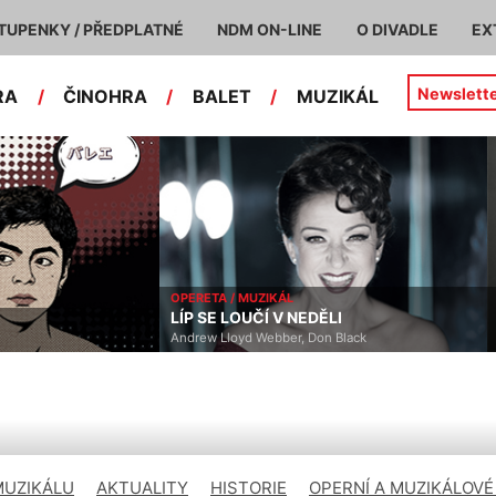
TUPENKY / PŘEDPLATNÉ
NDM ON-LINE
O DIVADLE
EX
Newslett
RA
/
ČINOHRA
/
BALET
/
MUZIKÁL
ČINOHRA
LI
MÉDEA
 Black
Eurípidés
MUZIKÁLU
AKTUALITY
HISTORIE
OPERNÍ A MUZIKÁLOVÉ