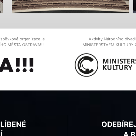
íspěvkové organizace je
Aktivity Národního diva
NÍHO MĚSTA OSTRAVA!!!
MINISTERSTVEM KULTURY 
BLÍBENÉ
ODEBÍRE
Í
A 