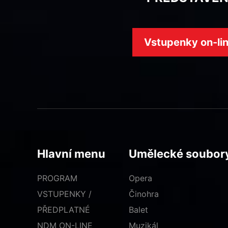
Vstupenky on-li
Hlavní menu
Umělecké soubor
PROGRAM
Opera
VSTUPENKY /
Činohra
PŘEDPLATNÉ
Balet
NDM ON-LINE
Muzikál