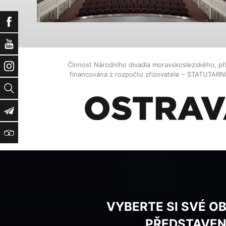
Facebook
YouTube
Činnost Národního divadla moravskoslezského, př
Instagram
financována z rozpočtu zřizovatele – STATUTAR
Vyhledat
Newsletter
TripAdvisor
VYBERTE SI SVÉ O
PŘEDSTAVEN