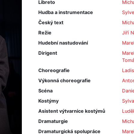
Libreto
Mich
Hudba a instrumentace
Sylve
Český text
Micha
Režie
Jiří 
Hudební nastudování
Marek
Dirigent
Marek
Tomá
Choreografie
Ladi
Výkonná choreografie
Anton
Scéna
Dani
Kostýmy
Sylv
Asistent výtvarnice kostýmů
Luděk
Dramaturgie
Micha
Dramaturgická spolupráce
Mare