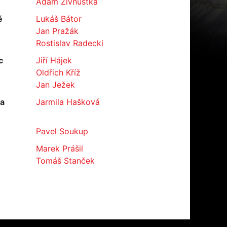
Adam Živnůstka
ě
Lukáš Bátor
Jan Pražák
Rostislav Radecki
c
Jiří Hájek
Oldřich Kříž
Jan Ježek
ka
Jarmila Hašková
Pavel Soukup
Marek Prášil
Tomáš Stanček