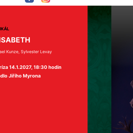
IKÁL
ISABETH
ael Kunze, Sylvester Levay
íza 14.1.2027, 18:30 hodin
dlo Jiřího Myrona