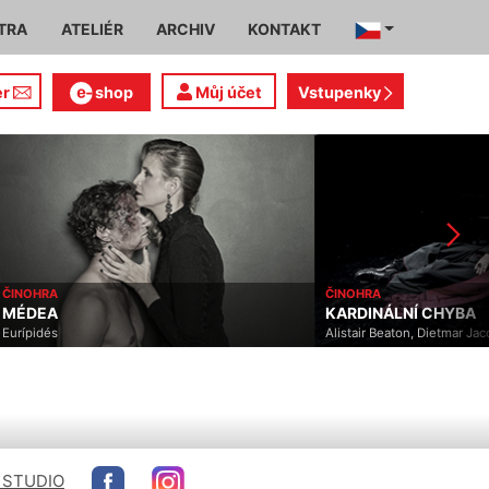
TRA
ATELIÉR
ARCHIV
KONTAKT
er
shop
Můj účet
Vstupenky
ČINOHRA
MUZIKÁL
KARDINÁLNÍ CHYBA
PRODUCENTI
Alistair Beaton, Dietmar Jacobs
Mel Brooks, Thomas Meeha
 STUDIO