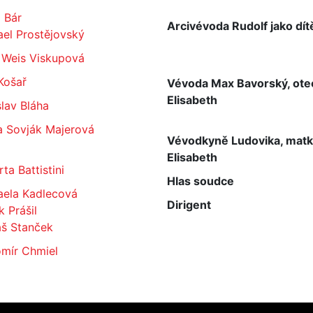
 Bár
Arcivévoda Rudolf jako dít
el Prostějovský
 Weis Viskupová
Košař
Vévoda Max Bavorský, ote
Elisabeth
lav Bláha
a Sovják Majerová
Vévodkyně Ludovika, mat
Elisabeth
ta Battistini
Hlas soudce
aela Kadlecová
Dirigent
 Prášil
š Stanček
omír Chmiel