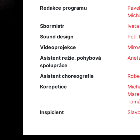
Redakce programu
Pavel
Micha
Sbormistr
Iveta
Sound design
Petr 
Videoprojekce
Miros
Asistent režie, pohybová
Anet
spolupráce
Asistent choreografie
Rober
Korepetice
Mich
Marek
Tomá
Inspicient
Slav