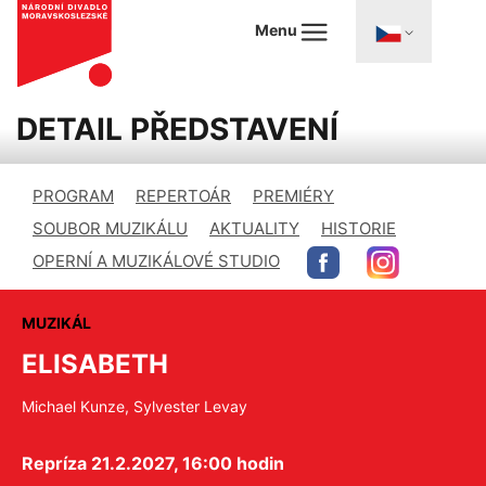
Menu
DETAIL PŘEDSTAVENÍ
PROGRAM
REPERTOÁR
PREMIÉRY
SOUBOR MUZIKÁLU
AKTUALITY
HISTORIE
OPERNÍ A MUZIKÁLOVÉ STUDIO
MUZIKÁL
ELISABETH
Michael Kunze, Sylvester Levay
Repríza 21.2.2027, 16:00 hodin