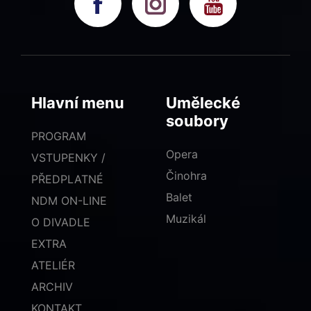
Hlavní menu
Umělecké
soubory
PROGRAM
Opera
VSTUPENKY /
Činohra
PŘEDPLATNÉ
Balet
NDM ON-LINE
Muzikál
O DIVADLE
EXTRA
ATELIÉR
ARCHIV
KONTAKT