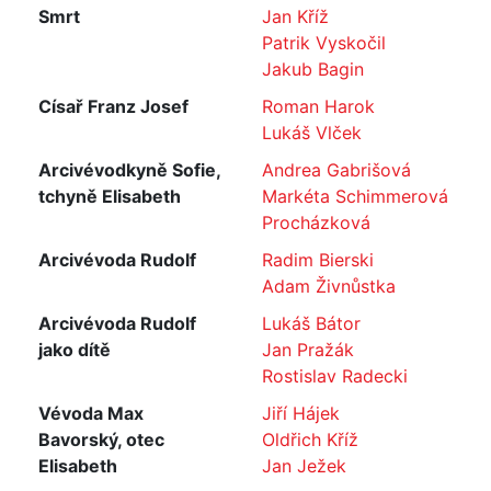
Smrt
Jan Kříž
Patrik Vyskočil
Jakub Bagin
Císař Franz Josef
Roman Harok
Lukáš Vlček
Arcivévodkyně Sofie,
Andrea Gabrišová
tchyně Elisabeth
Markéta Schimmerová
Procházková
Arcivévoda Rudolf
Radim Bierski
Adam Živnůstka
Arcivévoda Rudolf
Lukáš Bátor
jako dítě
Jan Pražák
Rostislav Radecki
Vévoda Max
Jiří Hájek
Bavorský, otec
Oldřich Kříž
Elisabeth
Jan Ježek