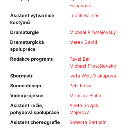
Hanáková
Asistent výtvarnice
Luděk Kellner
kostýmů
Dramaturgie
Michael Prostějovský
Dramaturgická
Marek David
spolupráce
Redakce programu
Pavel Bár
Michael Prostějovský
Sbormistr
Iveta Weis Viskupová
Sound design
Petr Košař
Videoprojekce
Miroslav Bláha
Asistent režie,
Aneta Sovják
pohybová spolupráce
Majerová
Asistent choreografie
Roberta Battistini