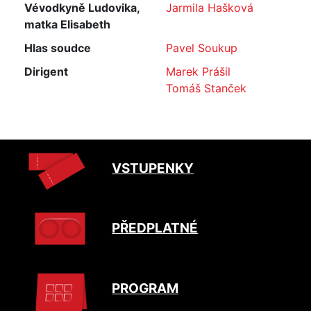
Vévodkyně Ludovika,
Jarmila Hašková
matka Elisabeth
Hlas soudce
Pavel Soukup
Dirigent
Marek Prášil
Tomáš Stanček
VSTUPENKY
PŘEDPLATNÉ
PROGRAM