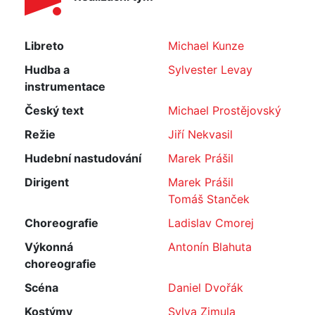
Libreto
Michael Kunze
Hudba a
Sylvester Levay
instrumentace
Český text
Michael Prostějovský
Režie
Jiří Nekvasil
Hudební nastudování
Marek Prášil
Dirigent
Marek Prášil
Tomáš Stanček
Choreografie
Ladislav Cmorej
Výkonná
Antonín Blahuta
choreografie
Scéna
Daniel Dvořák
Kostýmy
Sylva Zimula