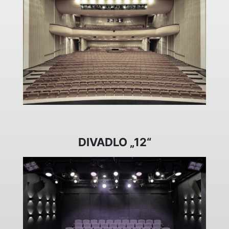
DIVADLO „12“