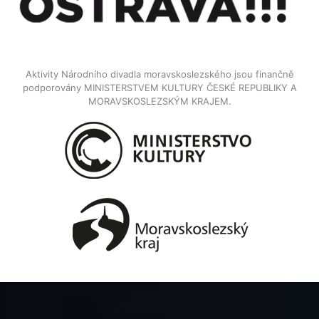
Aktivity Národního divadla moravskoslezského jsou finančně
podporovány MINISTERSTVEM KULTURY ČESKÉ REPUBLIKY A
MORAVSKOSLEZSKÝM KRAJEM.