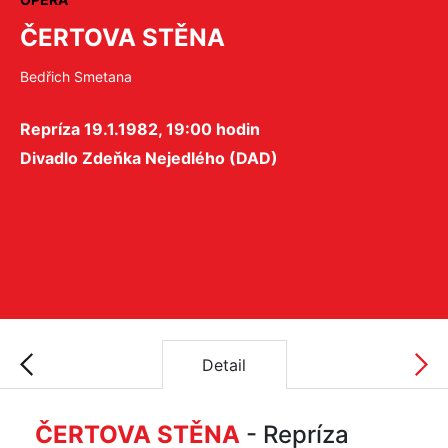
ČERTOVA STĚNA
Bedřich Smetana
Repríza 19.1.1982, 19:00 hodin
Divadlo Zdeňka Nejedlého (DAD)
Detail
ČERTOVA STĚNA
- Repríza