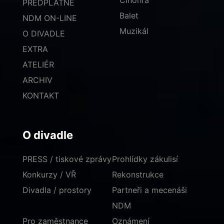
Činohra
PŘEDPLATNÉ
Balet
NDM ON-LINE
Muzikál
O DIVADLE
EXTRA
ATELIÉR
ARCHIV
KONTAKT
O divadle
PRESS / tiskové zprávy
Prohlídky zákulisí
Konkurzy / VŘ
Rekonstrukce
Divadla / prostory
Partneři a mecenáši
NDM
Pro zaměstnance
Oznámení