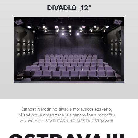
DIVADLO „12“
Činnost Národního divadla moravskoslezského,
příspěvkové organizace je financována z rozpočtu
zřizovatele – STATUTARNÍHO MĚSTA OSTRAVA!!!