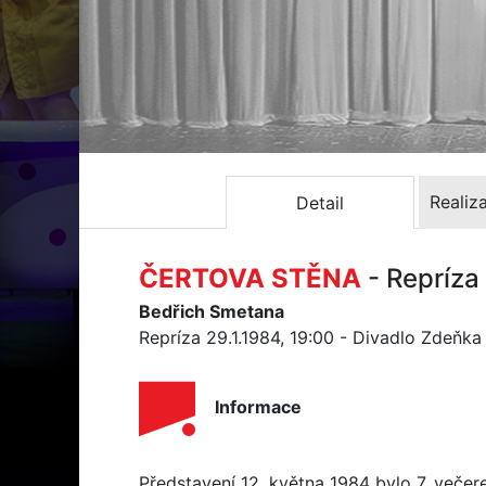
Realiz
Detail
ČERTOVA STĚNA
- Repríza
Bedřich Smetana
Repríza 29.1.1984, 19:00 - Divadlo Zdeňk
Informace
Představení 12. května 1984 bylo 7. veče