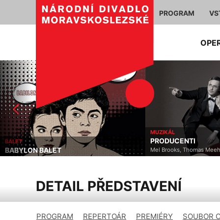
PROGRAM
VS
OPE
MUZIKÁL
PRODUCENTI
BALET
BABYLON BALET
Mel Brooks, Thomas Meehan
DETAIL PŘEDSTAVENÍ
PROGRAM
REPERTOÁR
PREMIÉRY
SOUBOR 