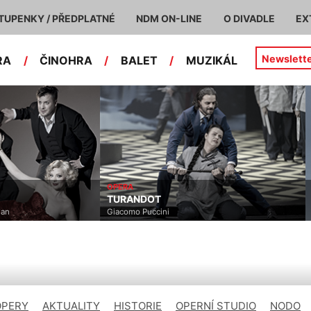
TUPENKY / PŘEDPLATNÉ
NDM ON-LINE
O DIVADLE
EX
Newslett
RA
/
ČINOHRA
/
BALET
/
MUZIKÁL
OPERA
BA
TURANDOT
L
Giacomo Puccini
Pe
OPERY
AKTUALITY
HISTORIE
OPERNÍ STUDIO
NODO