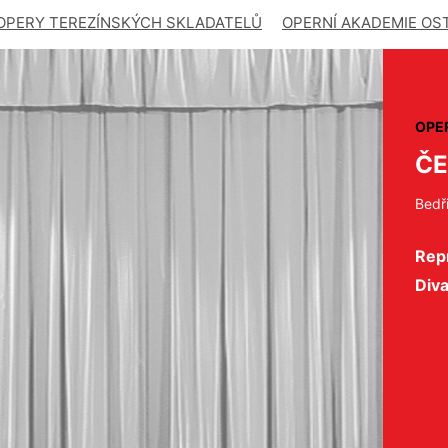
OPERY TEREZÍNSKÝCH SKLADATELŮ
OPERNÍ AKADEMIE OS
OPE
ČE
Bedř
Repr
Div