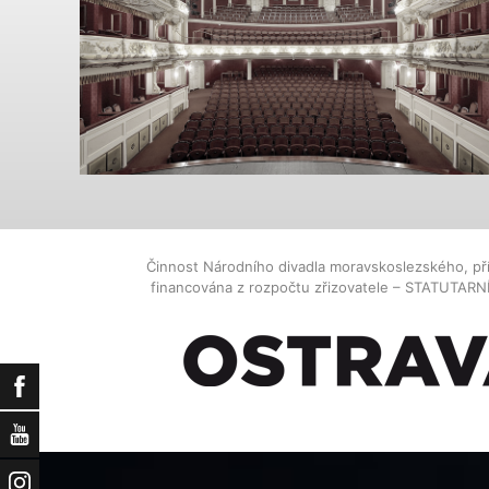
Činnost Národního divadla moravskoslezského, př
financována z rozpočtu zřizovatele – STATUTAR
Facebook
YouTube
Instagram