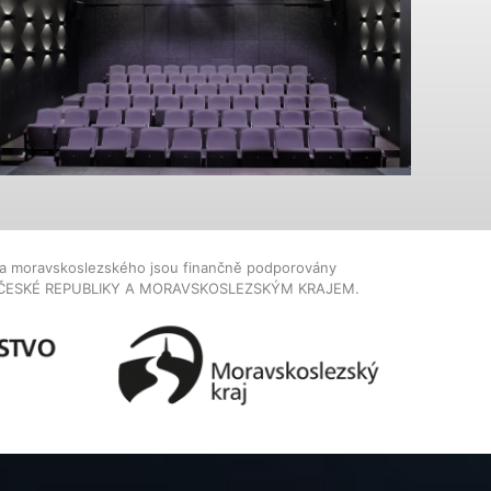
dla moravskoslezského jsou finančně podporovány
ČESKÉ REPUBLIKY A MORAVSKOSLEZSKÝM KRAJEM.