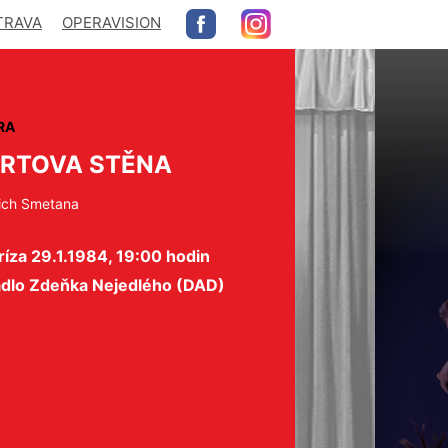
TRAVA
OPERAVISION
RA
RTOVA STĚNA
ich Smetana
íza 29.1.1984, 19:00 hodin
adlo Zdeňka Nejedlého (DAD)