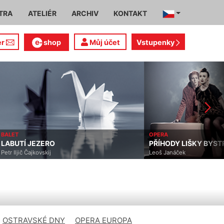
TRA
ATELIÉR
ARCHIV
KONTAKT
er
shop
Můj účet
Vstupenky
LET
OPERA
ABUTÍ JEZERO
PŘÍHODY LIŠKY BYSTR
tr Iljič Čajkovskij
Leoš Janáček
OSTRAVSKÉ DNY
OPERA EUROPA