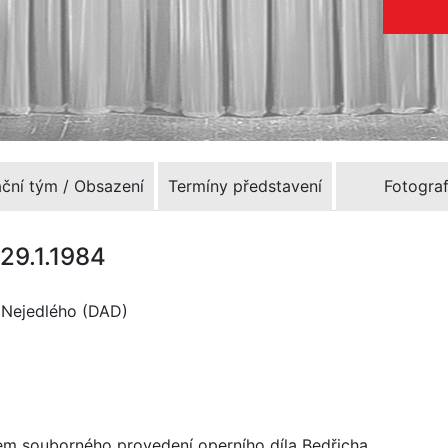
ační tým / Obsazení
Termíny představení
Fotograf
 29.1.1984
a Nejedlého (DAD)
rem souborného provedení operního díla Bedřicha