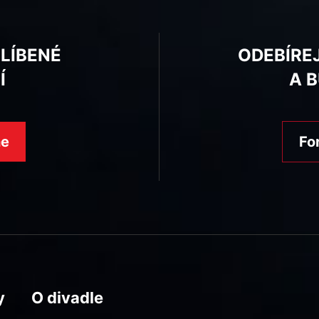
BLÍBENÉ
ODEBÍRE
Í
A 
ne
Fo
y
O divadle