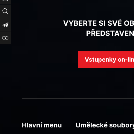
Vyhledat
VYBERTE SI SVÉ O
Newsletter
PŘEDSTAVEN
TripAdvisor
Vstupenky on-li
Hlavní menu
Umělecké soubor