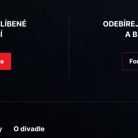
BLÍBENÉ
ODEBÍRE
Í
A 
ne
Fo
y
O divadle