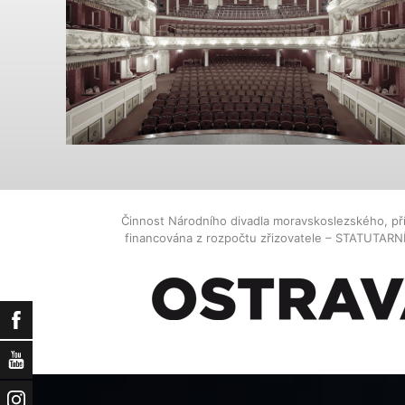
Činnost Národního divadla moravskoslezského, př
financována z rozpočtu zřizovatele – STATUTAR
Facebook
YouTube
Instagram