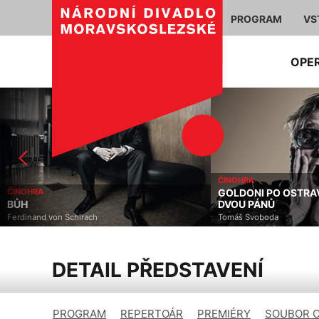
PROGRAM
VS
OPE
ČINOHRA
ČINOHRA
GOLDONI PO OSTRA
BŮH
DVOU PÁNŮ
Ferdinand von Schirach
Tomáš Svoboda
DETAIL PŘEDSTAVENÍ
PROGRAM
REPERTOÁR
PREMIÉRY
SOUBOR 