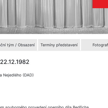
ační tým / Obsazení
Termíny představení
Fotograf
 22.12.1982
ka Nejedlého (DAD)
rem souborného provedení operního díla Bedřicha