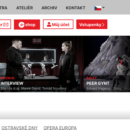
TRA
ATELIÉR
ARCHIV
KONTAKT
er
shop
Můj účet
Vstupenky
MUZIKÁL
BALET
INTERVIEW
PEER GYNT
Zdeněk Král, Marek David, Tomáš Novotný
Edvard Hagerup Grieg, Jer
OSTRAVSKÉ DNY
OPERA EUROPA