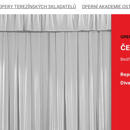
OPERY TEREZÍNSKÝCH SKLADATELŮ
OPERNÍ AKADEMIE OS
OPE
ČE
Bedř
Repr
Div