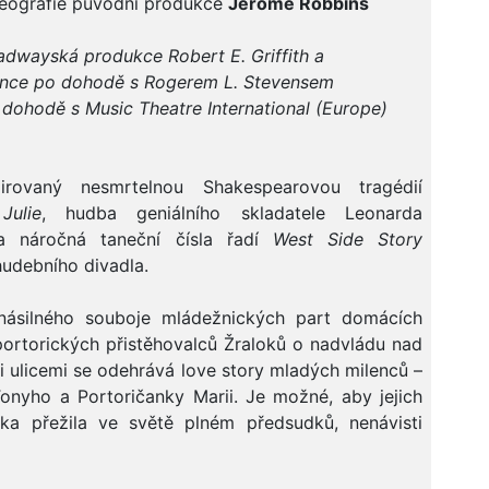
reografie původní produkce
Jerome Robbins
adwayská produkce Robert E. Griffith a
rince po dohodě s Rogerem L. Stevensem
dohodě s Music Theatre International (Europe)
pirovaný nesmrtelnou Shakespearovou tragédií
ulie
, hudba geniálního skladatele Leonarda
 a náročná taneční čísla řadí
West Side Story
hudebního divadla.
násilného souboje mládežnických part domácích
portorických přistěhovalců Žraloků o nadvládu nad
 ulicemi se odehrává love story mladých milenců –
onyho a Portoričanky Marii. Je možné, aby jejich
ka přežila ve světě plném předsudků, nenávisti