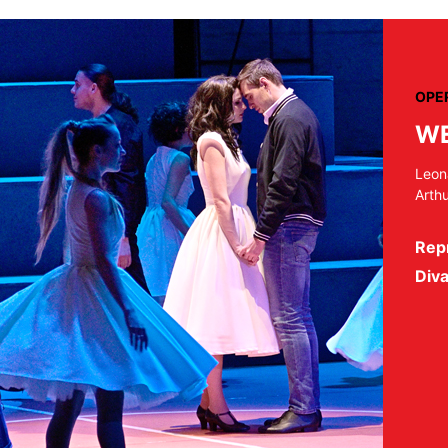
OPER
WE
Leon
Arth
Repr
Diva