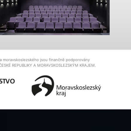
dla moravskoslezského jsou finančně podporovány
ČESKÉ REPUBLIKY A MORAVSKOSLEZSKÝM KRAJEM.