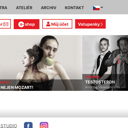
TRA
ATELIÉR
ARCHIV
KONTAKT
er
shop
Můj účet
Vstupenky
ČINOHRA
MUZIKÁL
TESTOSTERON
CHICAGO
Andrzej Saramonowicz
John Kander, Fred Ebb, Bo
 STUDIO