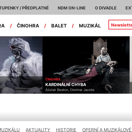
TUPENKY / PŘEDPLATNÉ
NDM ON-LINE
O DIVADLE
EX
Newslett
RA
/
ČINOHRA
/
BALET
/
MUZIKÁL
BALET
NEJEN MOZART!
acobs
MUZIKÁLU
AKTUALITY
HISTORIE
OPERNÍ A MUZIKÁLOVÉ