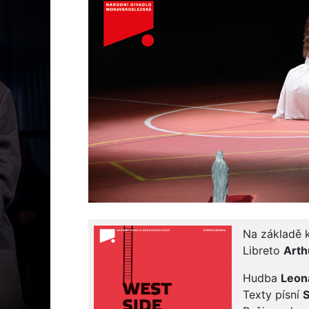
Na základě
Libreto
Arth
Hudba
Leon
Texty písní