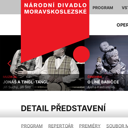
PROGRAM
VS
OPE
ČINOHRA
ČINOHRA
O LÍNÉ BABIČCE
KARDINÁLNÍ CHYBA
Alena Kastnerová
Alistair Beaton, Dietmar J
DETAIL PŘEDSTAVENÍ
PROGRAM
REPERTOÁR
PREMIÉRY
SOUBOR 