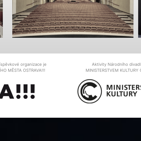
íspěvkové organizace je
Aktivity Národního diva
NÍHO MĚSTA OSTRAVA!!!
MINISTERSTVEM KULTURY 