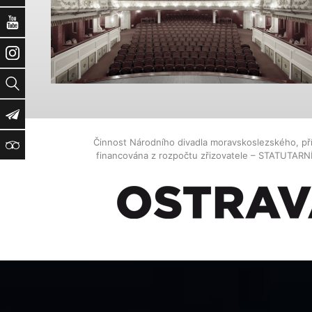
YouTube
Instagram
Vyhledat
Newsletter
Činnost Národního divadla moravskoslezského, př
TripAdvisor
financována z rozpočtu zřizovatele – STATUTAR