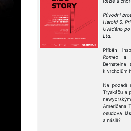
Režie a cho
Původní bro
Harold S. P
Uváděno po 
Ltd.
Příběh ins
Romeo a J
Bernsteina
k vrcholům 
Na pozadí 
Tryskáčů a 
newyorskými
Američana T
osudová lás
a násilí?