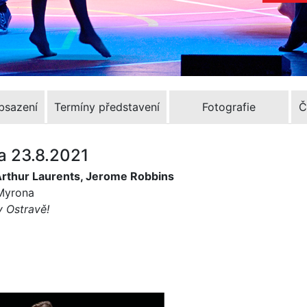
Obsazení
Termíny představení
Fotografie
Č
za 23.8.2021
Arthur Laurents, Jerome Robbins
 Myrona
v Ostravě!