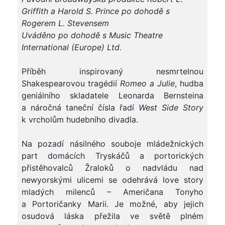
Griffith a Harold S. Prince po dohodě s
Rogerem L. Stevensem
Uváděno po dohodě s Music Theatre
International (Europe) Ltd.
Příběh inspirovaný nesmrtelnou
Shakespearovou tragédií
Romeo a Julie
, hudba
geniálního skladatele Leonarda Bernsteina
a náročná taneční čísla řadí
West Side Story
k vrcholům hudebního divadla.
Na pozadí násilného souboje mládežnických
part domácích Tryskáčů a portorických
přistěhovalců Žraloků o nadvládu nad
newyorskými ulicemi se odehrává love story
mladých milenců – Američana Tonyho
a Portoričanky Marii. Je možné, aby jejich
osudová láska přežila ve světě plném