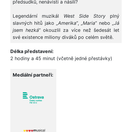
předsudků, nenávisti a násilí?
Legendární muzikál
West Side
Story
plný
slavných hitů jako
„Amerika“
,
„Maria“
nebo
„Já
jsem hezká“
okouzlil za více než šedesát let
své existence miliony diváků po celém světě.
Délka představení:
2 hodiny a 45 minut (včetně jedné přestávky)
Mediální partneři: