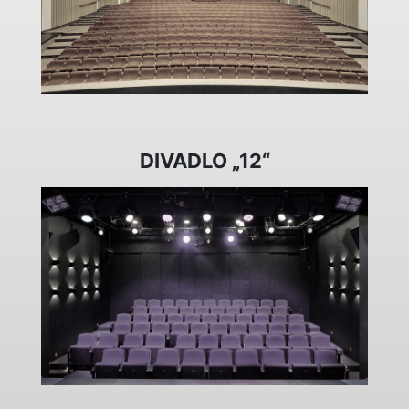
DIVADLO „12“