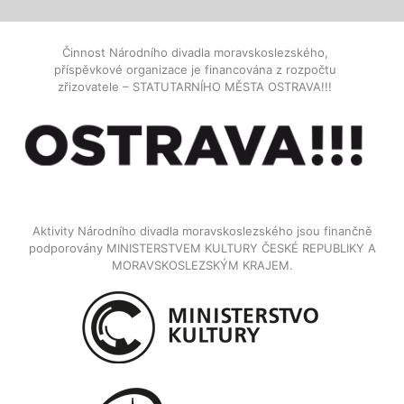
Činnost Národního divadla moravskoslezského,
příspěvkové organizace je financována z rozpočtu
zřizovatele – STATUTARNÍHO MĚSTA OSTRAVA!!!
Aktivity Národního divadla moravskoslezského jsou finančně
podporovány MINISTERSTVEM KULTURY ČESKÉ REPUBLIKY A
MORAVSKOSLEZSKÝM KRAJEM.