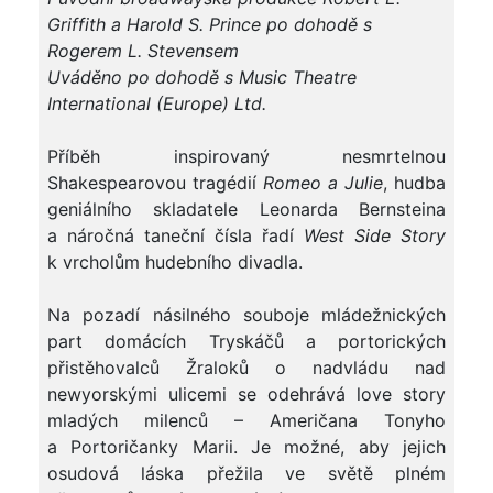
Griffith a Harold S. Prince po dohodě s
Rogerem L. Stevensem
Uváděno po dohodě s Music Theatre
International (Europe) Ltd.
Příběh inspirovaný nesmrtelnou
Shakespearovou tragédií
Romeo a Julie
, hudba
geniálního skladatele Leonarda Bernsteina
a náročná taneční čísla řadí
West Side Story
k vrcholům hudebního divadla.
Na pozadí násilného souboje mládežnických
part domácích Tryskáčů a portorických
přistěhovalců Žraloků o nadvládu nad
newyorskými ulicemi se odehrává love story
mladých milenců – Američana Tonyho
a Portoričanky Marii. Je možné, aby jejich
osudová láska přežila ve světě plném