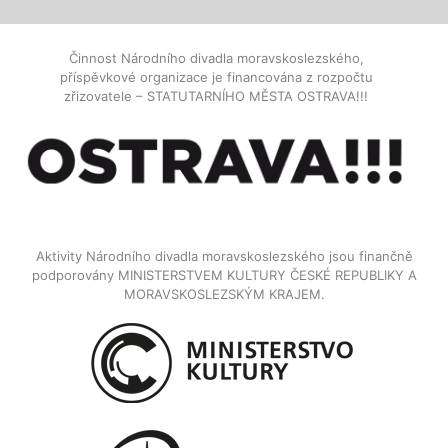
Činnost Národního divadla moravskoslezského,
příspěvkové organizace je financována z rozpočtu
zřizovatele – STATUTARNÍHO MĚSTA OSTRAVA!!!
Aktivity Národního divadla moravskoslezského jsou finančně
podporovány MINISTERSTVEM KULTURY ČESKÉ REPUBLIKY A
MORAVSKOSLEZSKÝM KRAJEM.