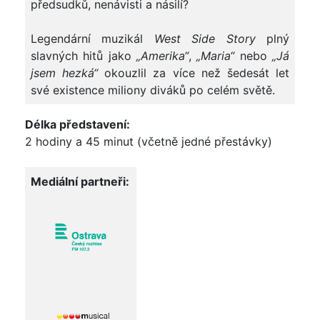
předsudků, nenávisti a násilí?
Legendární muzikál
West Side
Story
plný
slavných hitů jako
„Amerika“
,
„Maria“
nebo
„Já
jsem hezká“
okouzlil za více než šedesát let
své existence miliony diváků po celém světě.
Délka představení:
2 hodiny a 45 minut (včetně jedné přestávky)
Mediální partneři: