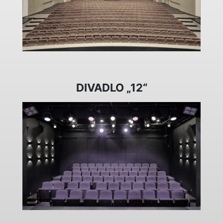
DIVADLO „12“