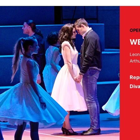
OPER
WE
Leon
Arth
Repr
Diva