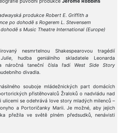
reografie původní produkce
Jerome Robbins
adwayská produkce Robert E. Griffith a
rince po dohodě s Rogerem L. Stevensem
dohodě s Music Theatre International (Europe)
pirovaný nesmrtelnou Shakespearovou tragédií
ulie
, hudba geniálního skladatele Leonarda
 a náročná taneční čísla řadí
West Side Story
hudebního divadla.
násilného souboje mládežnických part domácích
portorických přistěhovalců Žraloků o nadvládu nad
 ulicemi se odehrává love story mladých milenců –
onyho a Portoričanky Marii. Je možné, aby jejich
ka přežila ve světě plném předsudků, nenávisti