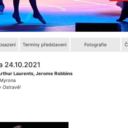
Obsazení
Termíny představení
Fotografie
Č
za 24.10.2021
Arthur Laurents, Jerome Robbins
o Myrona
v Ostravě!