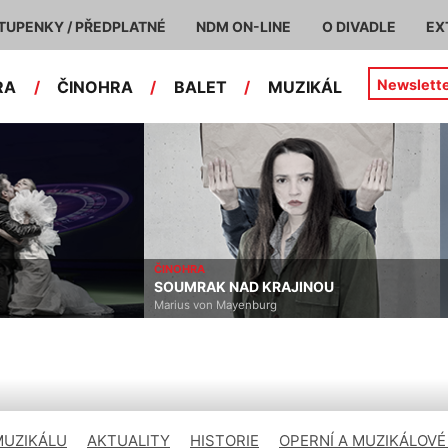
TUPENKY / PŘEDPLATNÉ
NDM ON-LINE
O DIVADLE
EX
Newslett
RA
/
ČINOHRA
/
BALET
/
MUZIKÁL
BALET
JINOU
LABUTÍ JEZERO
Petr Iljič Čajkovskij
MUZIKÁLU
AKTUALITY
HISTORIE
OPERNÍ A MUZIKÁLOVÉ