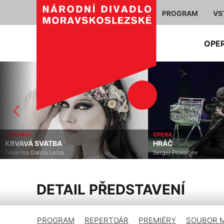
PROGRAM
VS
OPE
OPERA
ČINOHRA
HRÁČ
SOUMRAK NAD KRA
Sergej Prokofjev
Marius von Mayenburg
DETAIL PŘEDSTAVENÍ
PROGRAM
REPERTOÁR
PREMIÉRY
SOUBOR 