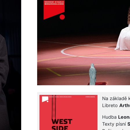
Na základě
Libreto
Arth
Hudba
Leon
Texty písní