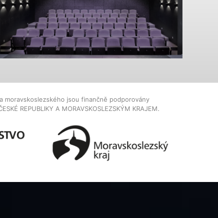
dla moravskoslezského jsou finančně podporovány
ČESKÉ REPUBLIKY A MORAVSKOSLEZSKÝM KRAJEM.