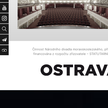
YouTube
Instagram
Vyhledat
Newsletter
Činnost Národního divadla moravskoslezského, př
TripAdvisor
financována z rozpočtu zřizovatele – STATUTAR