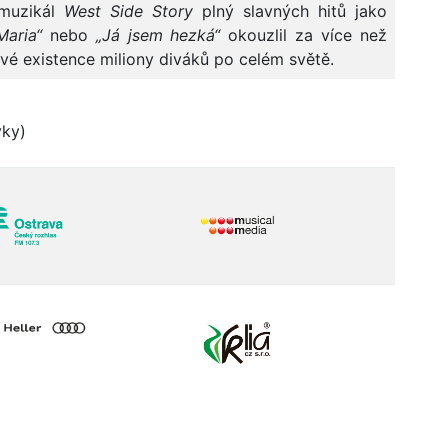
 muzikál
West Side
Story
plný slavných hitů jako
Maria“
nebo
„Já jsem hezká“
okouzlil za více než
své existence miliony diváků po celém světě.
vky)