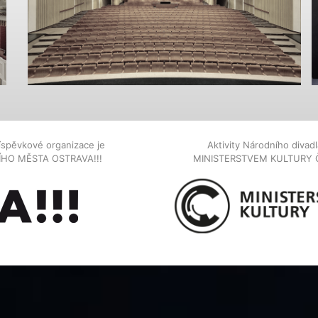
íspěvkové organizace je
Aktivity Národního diva
NÍHO MĚSTA OSTRAVA!!!
MINISTERSTVEM KULTURY 