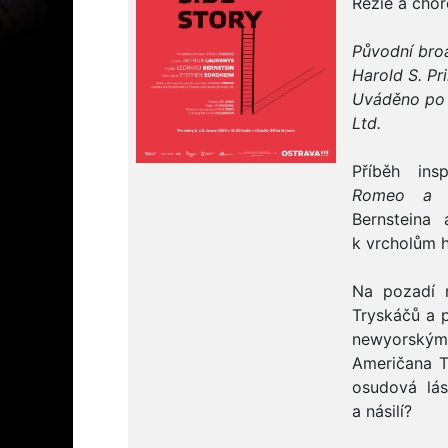
Režie a cho
Původní bro
Harold S. P
Uváděno po 
Ltd.
Příběh ins
Romeo a J
Bernsteina
k vrcholům 
Na pozadí 
Tryskáčů a 
newyorskými
Američana T
osudová lás
a násilí?