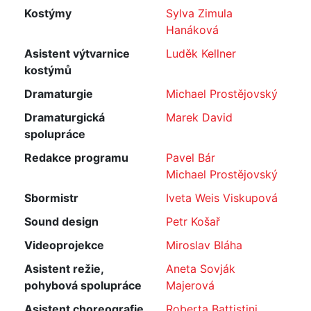
Kostýmy
Sylva Zimula
Hanáková
Asistent výtvarnice
Luděk Kellner
kostýmů
Dramaturgie
Michael Prostějovský
Dramaturgická
Marek David
spolupráce
Redakce programu
Pavel Bár
Michael Prostějovský
Sbormistr
Iveta Weis Viskupová
Sound design
Petr Košař
Videoprojekce
Miroslav Bláha
Asistent režie,
Aneta Sovják
pohybová spolupráce
Majerová
Asistent choreografie
Roberta Battistini