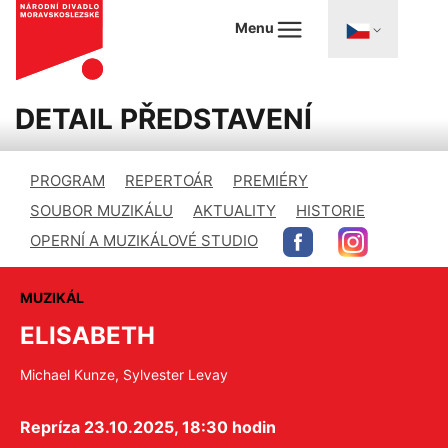
Menu
DETAIL PŘEDSTAVENÍ
PROGRAM
REPERTOÁR
PREMIÉRY
SOUBOR MUZIKÁLU
AKTUALITY
HISTORIE
OPERNÍ A MUZIKÁLOVÉ STUDIO
MUZIKÁL
ELISABETH
Michael Kunze, Sylvester Levay
Repríza 23.10.2025, 18:30 hodin