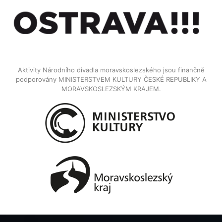
Aktivity Národního divadla moravskoslezského jsou finančně
podporovány MINISTERSTVEM KULTURY ČESKÉ REPUBLIKY A
MORAVSKOSLEZSKÝM KRAJEM.