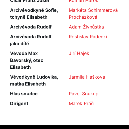
Císař Franz Josef
Roman Harok
Arcivévodkyně Sofie,
Markéta Schimmerová
tchyně Elisabeth
Procházková
Arcivévoda Rudolf
Adam Živnůstka
Arcivévoda Rudolf
Rostislav Radecki
jako dítě
Vévoda Max
Jiří Hájek
Bavorský, otec
Elisabeth
Vévodkyně Ludovika,
Jarmila Hašková
matka Elisabeth
Hlas soudce
Pavel Soukup
Dirigent
Marek Prášil