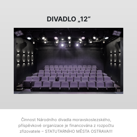
DIVADLO „12“
Činnost Národního divadla moravskoslezského,
příspěvkové organizace je financována z rozpočtu
zřizovatele – STATUTARNÍHO MĚSTA OSTRAVA!!!