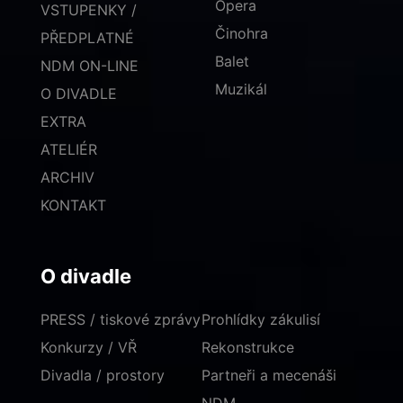
Opera
VSTUPENKY /
Činohra
PŘEDPLATNÉ
Balet
NDM ON-LINE
Muzikál
O DIVADLE
EXTRA
ATELIÉR
ARCHIV
KONTAKT
O divadle
PRESS / tiskové zprávy
Prohlídky zákulisí
Konkurzy / VŘ
Rekonstrukce
Divadla / prostory
Partneři a mecenáši