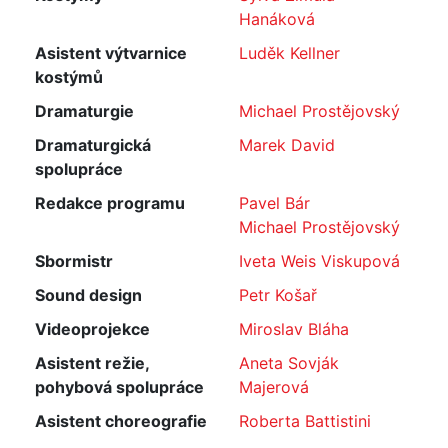
Hanáková
Asistent výtvarnice
Luděk Kellner
kostýmů
Dramaturgie
Michael Prostějovský
Dramaturgická
Marek David
spolupráce
Redakce programu
Pavel Bár
Michael Prostějovský
Sbormistr
Iveta Weis Viskupová
Sound design
Petr Košař
Videoprojekce
Miroslav Bláha
Asistent režie,
Aneta Sovják
pohybová spolupráce
Majerová
Asistent choreografie
Roberta Battistini