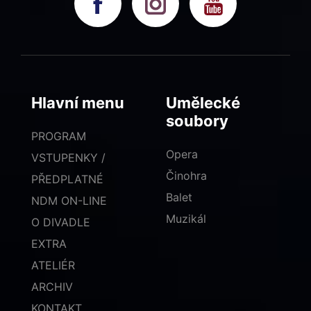
Hlavní menu
Umělecké
soubory
PROGRAM
Opera
VSTUPENKY /
Činohra
PŘEDPLATNÉ
Balet
NDM ON-LINE
Muzikál
O DIVADLE
EXTRA
ATELIÉR
ARCHIV
KONTAKT