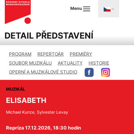
Menu
DETAIL PŘEDSTAVENÍ
PROGRAM
REPERTOÁR
PREMIÉRY
SOUBOR MUZIKÁLU
AKTUALITY
HISTORIE
OPERNÍ A MUZIKÁLOVÉ STUDIO
MUZIKÁL
ELISABETH
Michael Kunze, Sylvester Levay
Repríza 17.12.2026, 18:30 hodin