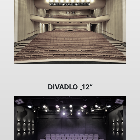
DIVADLO „12“