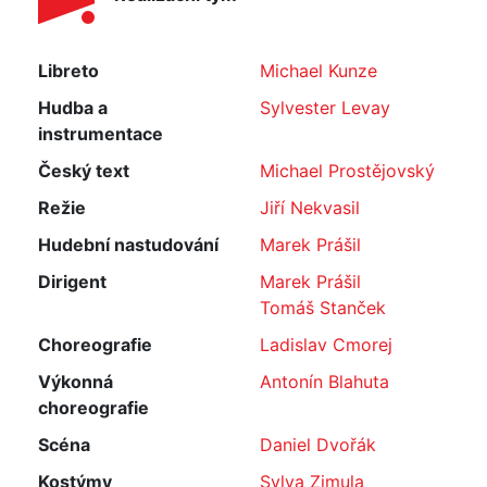
Libreto
Michael Kunze
Hudba a
Sylvester Levay
instrumentace
Český text
Michael Prostějovský
Režie
Jiří Nekvasil
Hudební nastudování
Marek Prášil
Dirigent
Marek Prášil
Tomáš Stanček
Choreografie
Ladislav Cmorej
Výkonná
Antonín Blahuta
choreografie
Scéna
Daniel Dvořák
Kostýmy
Sylva Zimula