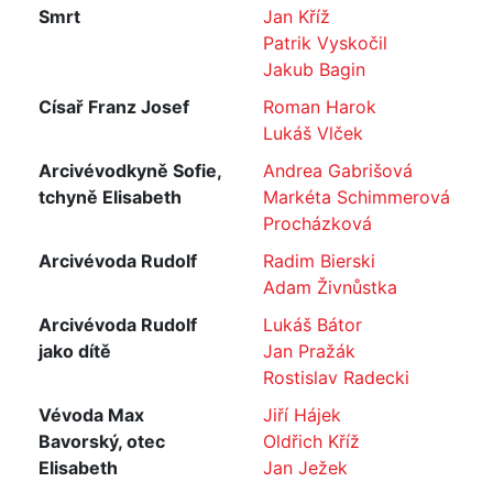
Smrt
Jan Kříž
Patrik Vyskočil
Jakub Bagin
Císař Franz Josef
Roman Harok
Lukáš Vlček
Arcivévodkyně Sofie,
Andrea Gabrišová
tchyně Elisabeth
Markéta Schimmerová
Procházková
Arcivévoda Rudolf
Radim Bierski
Adam Živnůstka
Arcivévoda Rudolf
Lukáš Bátor
jako dítě
Jan Pražák
Rostislav Radecki
Vévoda Max
Jiří Hájek
Bavorský, otec
Oldřich Kříž
Elisabeth
Jan Ježek