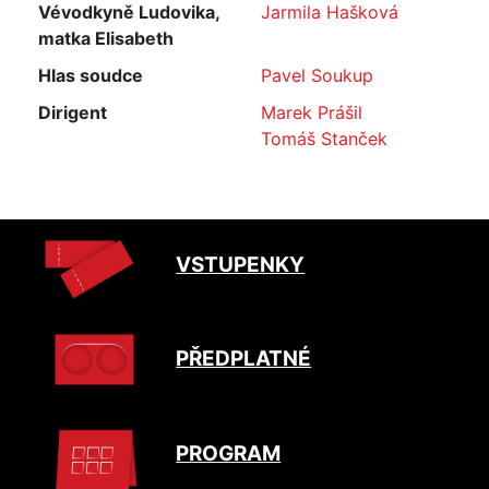
Vévodkyně Ludovika,
Jarmila Hašková
matka Elisabeth
Hlas soudce
Pavel Soukup
Dirigent
Marek Prášil
Tomáš Stanček
VSTUPENKY
PŘEDPLATNÉ
PROGRAM