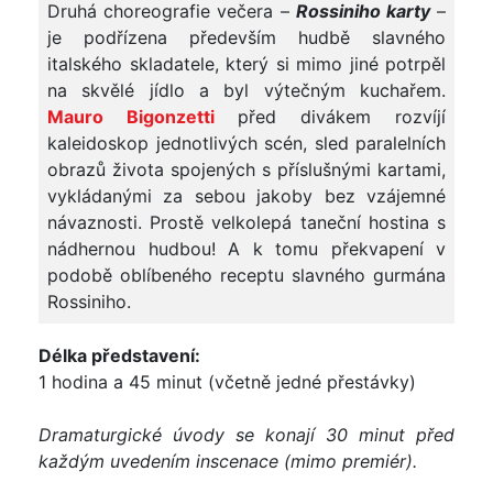
Druhá choreografie večera –
Rossiniho karty
–
je podřízena především hudbě slavného
italského skladatele, který si mimo jiné potrpěl
na skvělé jídlo a byl výtečným kuchařem.
Mauro Bigonzetti
před divákem rozvíjí
kaleidoskop jednotlivých scén, sled paralelních
obrazů života spojených s příslušnými kartami,
vykládanými za sebou jakoby bez vzájemné
návaznosti. Prostě velkolepá taneční hostina s
nádhernou hudbou! A k tomu překvapení v
podobě oblíbeného receptu slavného gurmána
Rossiniho.
Délka představení:
1 hodina a 45 minut (včetně jedné přestávky)
Dramaturgické úvody se konají 30 minut před
každým uvedením inscenace (mimo premiér).