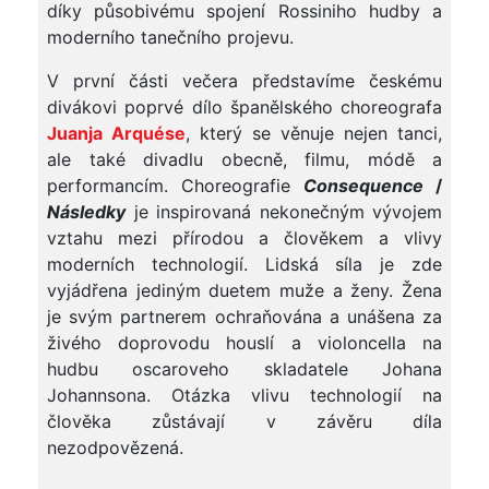
díky působivému spojení Rossiniho hudby a
moderního tanečního projevu.
V první části večera představíme českému
divákovi poprvé dílo španělského choreografa
Juanja Arquése
, který se věnuje nejen tanci,
ale také divadlu obecně, filmu, módě a
performancím. Choreografie
Consequence
/
Následky
je inspirovaná nekonečným vývojem
vztahu mezi přírodou a člověkem a vlivy
moderních technologií. Lidská síla je zde
vyjádřena jediným duetem muže a ženy. Žena
je svým partnerem ochraňována a unášena za
živého doprovodu houslí a violoncella na
hudbu oscaroveho skladatele Johana
Johannsona. Otázka vlivu technologií na
člověka zůstávají v závěru díla
nezodpovězená.