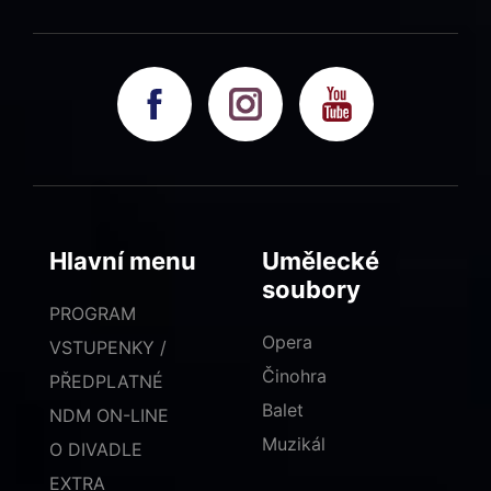
Hlavní menu
Umělecké
soubory
PROGRAM
Opera
VSTUPENKY /
Činohra
PŘEDPLATNÉ
Balet
NDM ON-LINE
Muzikál
O DIVADLE
EXTRA