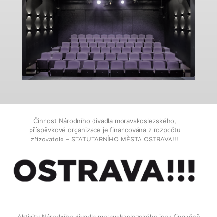
Činnost Národního divadla moravskoslezského,
příspěvkové organizace je financována z rozpočtu
zřizovatele – STATUTARNÍHO MĚSTA OSTRAVA!!!
Aktivity Národního divadla moravskoslezského jsou finančně