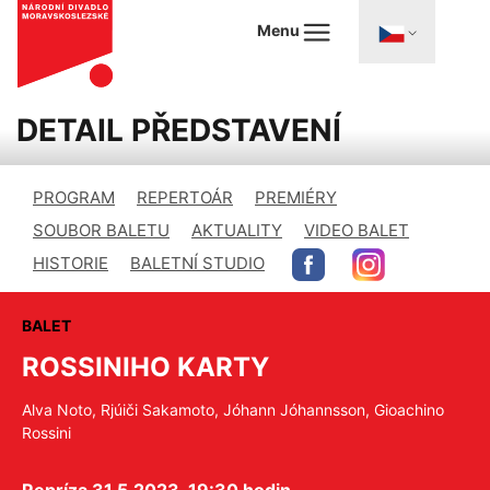
Menu
DETAIL PŘEDSTAVENÍ
PROGRAM
REPERTOÁR
PREMIÉRY
SOUBOR BALETU
AKTUALITY
VIDEO BALET
HISTORIE
BALETNÍ STUDIO
BALET
ROSSINIHO KARTY
Alva Noto, Rjúiči Sakamoto, Jóhann Jóhannsson, Gioachino
Rossini