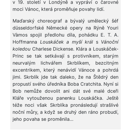
v 19. století v Londýně a vypráví o čarovné
moci Vánoc, která proměňuje povahy lidí.
Maďarský choreograf a bývalý umělecký šéf
düsseldorfské Německé opery na Rýně Youri
Vàmos spojil předlohu díla, pohádku E. T. A.
Hoffmanna
Louskáček a myší král
s
Vánoční
koledou
Charlese Dickense. Klára a Louskáček-
Princ se tak setkávají s protivníkem, starým
neurvalým lichvářem Skrblíkem, bezcitným
excentrikem, který nenávidí Vánoce a pohrdá
jimi. Skrblík jde tak daleko, že na Štědrý den
propustí svého úředníka Boba Cratchita. Nyní si
Bob nemůže dovolit ani dát své malé dceři
Kláře vytouženou panenku Louskáčka. Ještě
téže noci však Skrblíka pronásledují strašlivé
noční můry, a když se druhý den ráno probudí,
jeho povaha se proměnila…