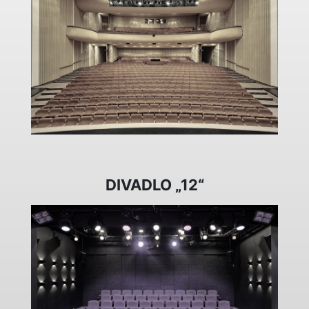
DIVADLO „12“