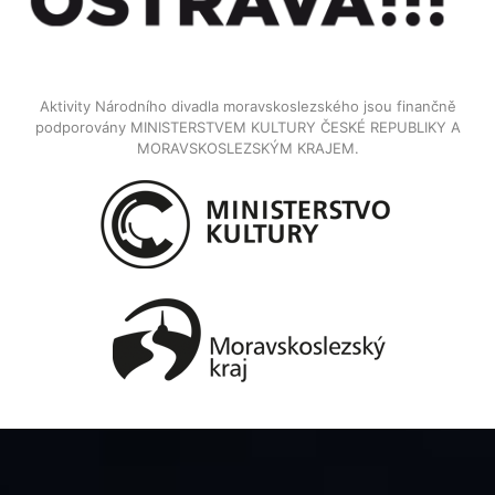
Aktivity Národního divadla moravskoslezského jsou finančně
podporovány MINISTERSTVEM KULTURY ČESKÉ REPUBLIKY A
MORAVSKOSLEZSKÝM KRAJEM.