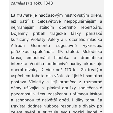
camélias
) z roku 1848
La traviata
je nadčasovým mistrovským dílem,
jež patří k celosvětově nejpopulárnějším a
nejhranějším stálicím operního repertoáru.
Dojemný příběh tragické lásky pařížské
kurtizány Violetty Valéry a urozeného mladíka
Alfreda Germonta sugestivně vykresluje
pařížskou společnost 19. století. Melodická
krása, emocionální hloubka a dramatická
intenzita Verdiho podmanivé hudby okouzluje
operní diváky již více než 170 let. Za trvalým
úspěchem tohoto díla však stojí jistě i samotná
postava Violetty a její proměna z rozmarné
dámy užívající si plnými doušky společenské
pozornosti v ženu zasaženou upřímnou láskou
a schopnou té největší oběti. I díky tomu
La
traviata
dodnes hluboce rezonuje s diváky po
celém světě a stvrzuje svou pozici jedné z