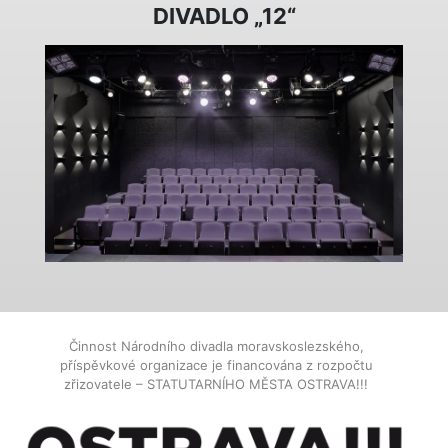
DIVADLO „12“
Činnost Národního divadla moravskoslezského,
příspěvkové organizace je financována z rozpočtu
zřizovatele – STATUTARNÍHO MĚSTA OSTRAVA!!!