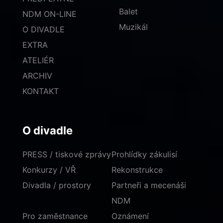
Balet
NDM ON-LINE
Muzikál
O DIVADLE
EXTRA
ATELIÉR
ARCHIV
KONTAKT
O divadle
PRESS / tiskové zprávy
Prohlídky zákulisí
Konkurzy / VŘ
Rekonstrukce
Divadla / prostory
Partneři a mecenáši
NDM
Pro zaměstnance
Oznámení