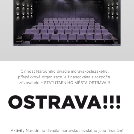
Činnost Národního divadla moravskoslezského,
příspěvkové organizace je financována z rozpočtu
zřizovatele – STATUTARNÍHO MĚSTA OSTRAVA!!!
Aktivity Národního divadla moravskoslezského jsou finančně