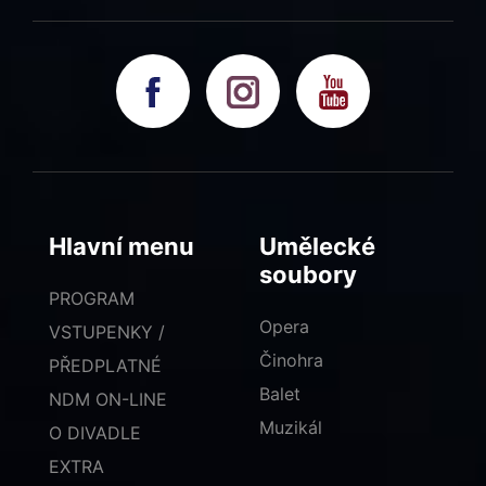
Hlavní menu
Umělecké
soubory
PROGRAM
Opera
VSTUPENKY /
Činohra
PŘEDPLATNÉ
Balet
NDM ON-LINE
Muzikál
O DIVADLE
EXTRA