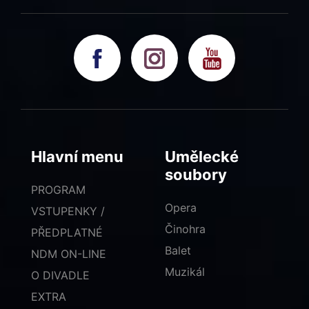
Hlavní menu
Umělecké
soubory
PROGRAM
Opera
VSTUPENKY /
Činohra
PŘEDPLATNÉ
Balet
NDM ON-LINE
Muzikál
O DIVADLE
EXTRA