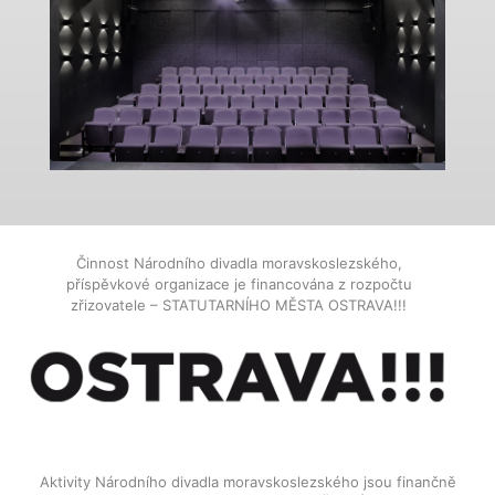
Činnost Národního divadla moravskoslezského,
příspěvkové organizace je financována z rozpočtu
zřizovatele – STATUTARNÍHO MĚSTA OSTRAVA!!!
Aktivity Národního divadla moravskoslezského jsou finančně