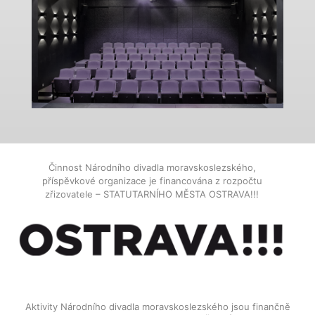
Činnost Národního divadla moravskoslezského,
příspěvkové organizace je financována z rozpočtu
zřizovatele – STATUTARNÍHO MĚSTA OSTRAVA!!!
Aktivity Národního divadla moravskoslezského jsou finančně