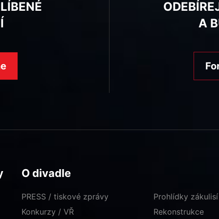
BLÍBENÉ
ODEBÍRE
Í
A 
ne
Fo
y
O divadle
PRESS / tiskové zprávy
Prohlídky zákulisí
Konkurzy / VŘ
Rekonstrukce