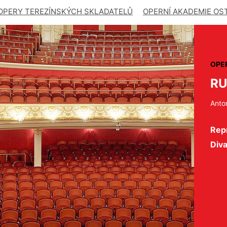
OPERY TEREZÍNSKÝCH SKLADATELŮ
OPERNÍ AKADEMIE OS
OPE
R
Anto
Repr
Div