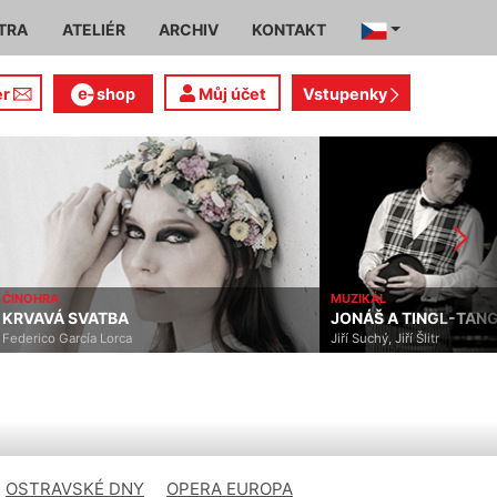
TRA
ATELIÉR
ARCHIV
KONTAKT
er
shop
Můj účet
Vstupenky
ČINOHRA
MUZIKÁL
KRVAVÁ SVATBA
JONÁŠ A TINGL-TAN
Federico García Lorca
Jiří Suchý, Jiří Šlitr
OSTRAVSKÉ DNY
OPERA EUROPA