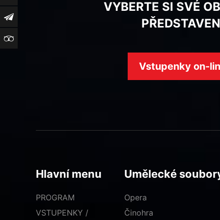
VYBERTE SI SVÉ O
Newsletter
PŘEDSTAVEN
TripAdvisor
Vstupenky on-li
Hlavní menu
Umělecké soubor
PROGRAM
Opera
VSTUPENKY /
Činohra