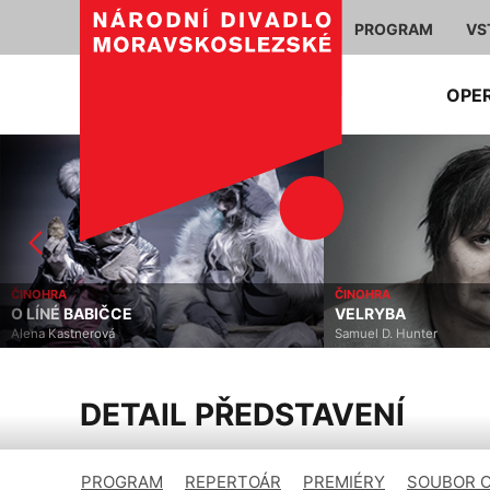
PROGRAM
VS
OPE
ČINOHRA
ČINOHRA
O LÍNÉ BABIČCE
VELRYBA
Alena Kastnerová
Samuel D. Hunter
DETAIL PŘEDSTAVENÍ
PROGRAM
REPERTOÁR
PREMIÉRY
SOUBOR 