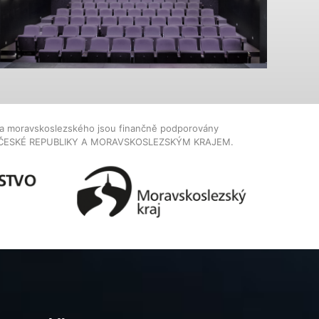
dla moravskoslezského jsou finančně podporovány
ČESKÉ REPUBLIKY A MORAVSKOSLEZSKÝM KRAJEM.