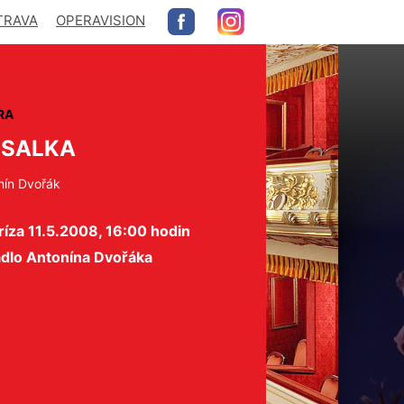
TRAVA
OPERAVISION
RA
USALKA
nín Dvořák
íza 11.5.2008, 16:00 hodin
adlo Antonína Dvořáka