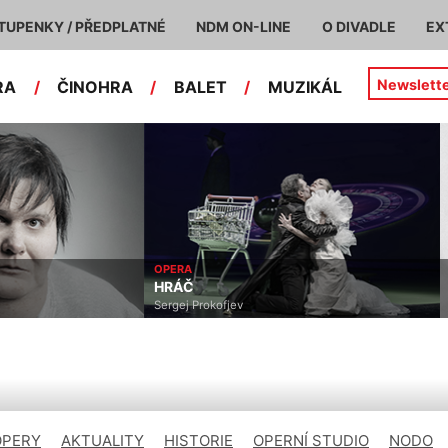
TUPENKY / PŘEDPLATNÉ
NDM ON-LINE
O DIVADLE
EX
Newslett
RA
/
ČINOHRA
/
BALET
/
MUZIKÁL
OPERA
HRÁČ
Sergej Prokofjev
OPERY
AKTUALITY
HISTORIE
OPERNÍ STUDIO
NODO