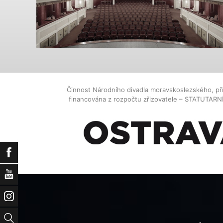
Činnost Národního divadla moravskoslezského, př
financována z rozpočtu zřizovatele – STATUTAR
Facebook
YouTube
Instagram
Vyhledat