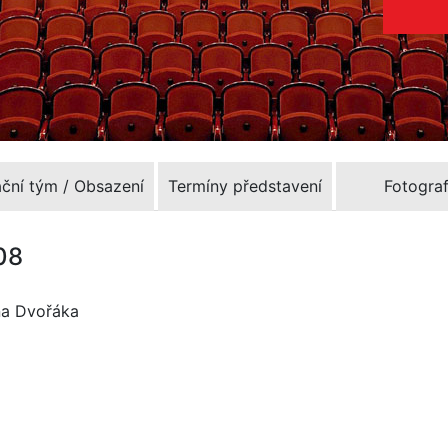
ační tým / Obsazení
Termíny představení
Fotograf
08
ína Dvořáka