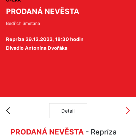
PRODANÁ NEVĚSTA
Bedřich Smetana
Repríza 29.12.2022, 18:30 hodin
Divadlo Antonína Dvořáka
Detail
PRODANÁ NEVĚSTA
- Repríza