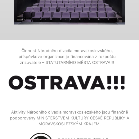
Činnost Národního divadla moravskoslezského,
příspěvkové organizace je financována z rozpočtu
zřizovatele – STATUTARNÍHO MĚSTA OSTRAVA!!!
Aktivity Národního divadla moravskoslezského jsou finančně
podporovány MINISTERSTVEM KULTURY ČESKÉ REPUBLIKY A
MORAVSKOSLEZSKÝM KRAJEM.