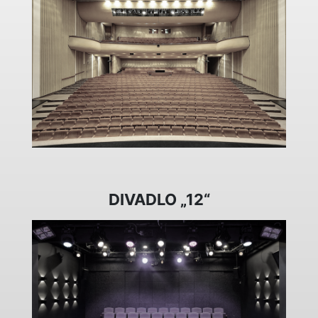
DIVADLO „12“