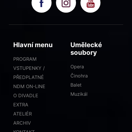
Hlavní menu
Umělecké
soubory
PROGRAM
Opera
VSTUPENKY /
Činohra
PŘEDPLATNÉ
Balet
NDM ON-LINE
Muzikál
O DIVADLE
EXTRA
ATELIÉR
ARCHIV