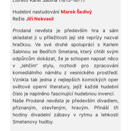
Libreto Karel Sabina (1813–1877)
Hudební nastudování
Marek Šedivý
Režie
Jiří Nekvasil
Prodaná nevěsta
je především hra a sám
skladatel ji u příležitosti její sté reprízy nazval
hračkou. Ve své druhé spolupráci s Karlem
Sabinou se Bedřich Smetana, který chtěl svým
odpůrcům dokázat, že je schopen napsat něco
v „lehčím“ stylu, rozhodl pro zpracování
komediálního námětu z vesnického prostředí.
Vznikla tak jedna z nejlepších komických oper
světové operní literatury, jejíž každé hudební
číslo je naplněno fascinující hudebnou invencí.
Naše
Prodaná nevěsta
je především divadlem,
přiznaným, otevřeným, hravým. Přináší tři
hodiny divadelní zábavy v rytmu a lehkosti
Smetanovy hudby.