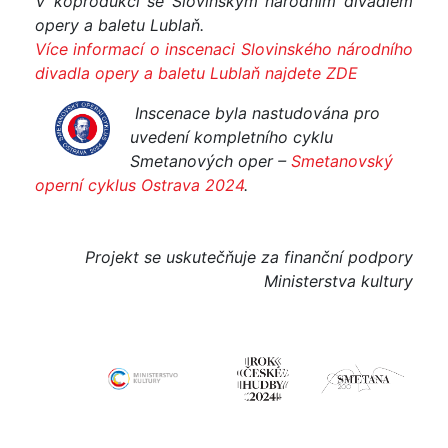
V koprodukci se Slovinským národním divadlem
opery a baletu Lublaň.
Více informací o inscenaci Slovinského národního
divadla opery a baletu Lublaň najdete ZDE
I
nscenace byla nastudována pro
uvedení kompletního cyklu
Smetanových oper –
Smetanovský
operní cyklus Ostrava 2024
.
Projekt se uskutečňuje za finanční podpory
Ministerstva kultury