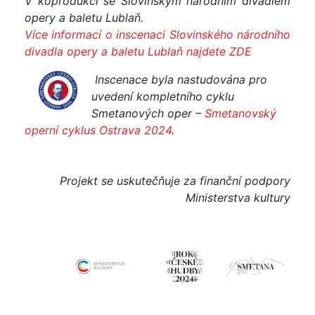
V koprodukci se Slovinským národním divadlem
opery a baletu Lublaň.
Více informací o inscenaci Slovinského národního
divadla opery a baletu Lublaň najdete ZDE
I
nscenace byla nastudována pro
uvedení kompletního cyklu
Smetanových oper –
Smetanovský
operní cyklus Ostrava 2024
.
Projekt se uskutečňuje za finanční podpory
Ministerstva kultury