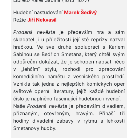
Libreto Karel Sabina (1813–1877)
Hudební nastudování
Marek Šedivý
Režie
Jiří Nekvasil
Prodaná nevěsta
je především hra a sám
skladatel ji u příležitosti její sté reprízy nazval
hračkou. Ve své druhé spolupráci s Karlem
Sabinou se Bedřich Smetana, který chtěl svým
odpůrcům dokázat, že je schopen napsat něco
v „lehčím“ stylu, rozhodl pro zpracování
komediálního námětu z vesnického prostředí.
Vznikla tak jedna z nejlepších komických oper
světové operní literatury, jejíž každé hudební
číslo je naplněno fascinující hudebnou invencí.
Naše
Prodaná nevěsta
je především divadlem,
přiznaným, otevřeným, hravým. Přináší tři
hodiny divadelní zábavy v rytmu a lehkosti
Smetanovy hudby.