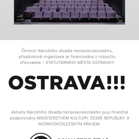
Činnost Národního divadla moravskoslezského,
příspěvkové organizace je financována z rozpočtu
zřizovatele – STATUTARNÍHO MĚSTA OSTRAVA!!!
Aktivity Národního divadla moravskoslezského jsou finančně
podporovány MINISTERSTVEM KULTURY ČESKÉ REPUBLIKY A
MORAVSKOSLEZSKÝM KRAJEM.