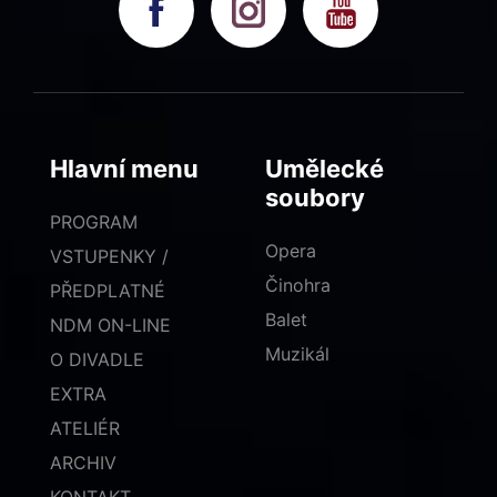
Hlavní menu
Umělecké
soubory
PROGRAM
Opera
VSTUPENKY /
Činohra
PŘEDPLATNÉ
Balet
NDM ON-LINE
Muzikál
O DIVADLE
EXTRA
ATELIÉR
ARCHIV