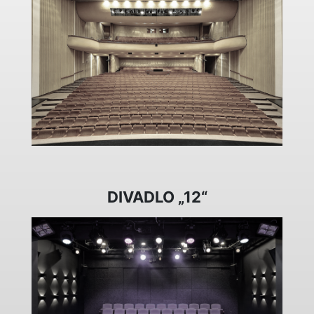
DIVADLO „12“