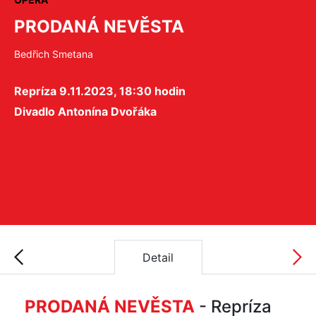
PRODANÁ NEVĚSTA
Bedřich Smetana
Repríza 9.11.2023, 18:30 hodin
Divadlo Antonína Dvořáka
Detail
PRODANÁ NEVĚSTA
- Repríza