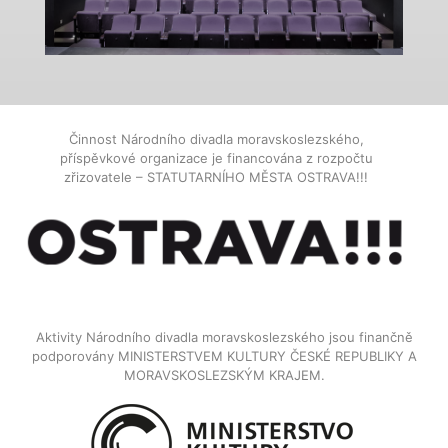
Činnost Národního divadla moravskoslezského,
příspěvkové organizace je financována z rozpočtu
zřizovatele – STATUTARNÍHO MĚSTA OSTRAVA!!!
Aktivity Národního divadla moravskoslezského jsou finančně
podporovány MINISTERSTVEM KULTURY ČESKÉ REPUBLIKY A
MORAVSKOSLEZSKÝM KRAJEM.