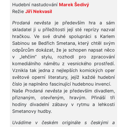
Hudební nastudování
Marek Šedivý
Režie
Jiří Nekvasil
Prodaná nevěsta
je především hra a sám
skladatel ji u příležitosti její sté reprízy nazval
hračkou. Ve své druhé spolupráci s Karlem
Sabinou se Bedřich Smetana, který chtěl svým
odpůrcům dokázat, že je schopen napsat něco
v „lehčím“ stylu, rozhodl pro zpracování
komediálního námětu z vesnického prostředí.
Vznikla tak jedna z nejlepších komických oper
světové operní literatury, jejíž každé hudební
číslo je naplněno fascinující hudebnou invencí.
Naše
Prodaná nevěsta
je především divadlem,
přiznaným, otevřeným, hravým. Přináší tři
hodiny divadelní zábavy v rytmu a lehkosti
Smetanovy hudby.
Uvádíme v českém originále s českými a