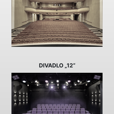
DIVADLO „12“