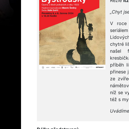
Režie
Itz
„Chyt js
V roce
seriále
Lidovýc
chytré l
našel 
kresbič
příběh l
přinese 
ze zvíře
námětově
níž se v
též s my
Uvádíme 