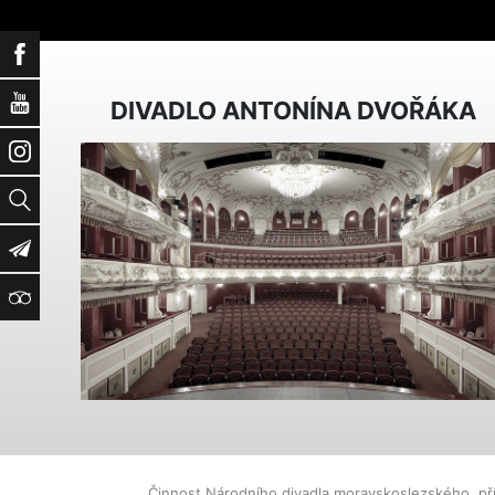
Facebook
YouTube
DIVADLO ANTONÍNA DVOŘÁKA
Instagram
Vyhledat
Newsletter
TripAdvisor
Činnost Národního divadla moravskoslezského, př