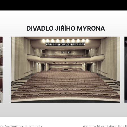
DIVADLO JIŘÍHO MYRONA
íspěvkové organizace je
Aktivity Národního diva