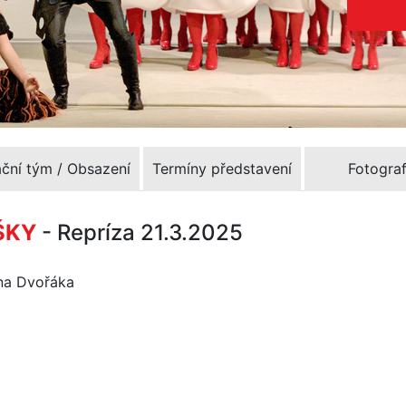
ační tým / Obsazení
Termíny představení
Fotograf
ŠKY
- Repríza 21.3.2025
ína Dvořáka