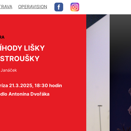
TRAVA
OPERAVISION
RA
ÍHODY LIŠKY
YSTROUŠKY
 Janáček
íza 21.3.2025, 18:30 hodin
adlo Antonína Dvořáka