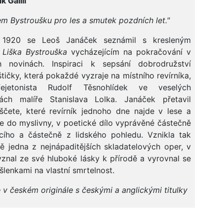
ik Galili
em Bystroušku pro les a smutek pozdních let."
 1920 se Leoš Janáček seznámil s kresleným
m
Liška Bystrouška
vycházejícím na pokračování v
h novinách. Inspiraci k sepsání dobrodružství
ištičky, která pokaždé vyzraje na místního revírníka,
fejetonista Rudolf Těsnohlídek ve veselých
kách malíře Stanislava Lolka. Janáček přetavil
iščete, které revírník jednoho dne najde v lese a
je do myslivny, v poetické dílo vyprávěné částečně
cího a částečně z lidského pohledu. Vznikla tak
 jedna z nejnápaditějších skladatelových oper, v
yznal ze své hluboké lásky k přírodě a vyrovnal se
šlenkami na vlastní smrtelnost.
v českém originále s českými a anglickými titulky