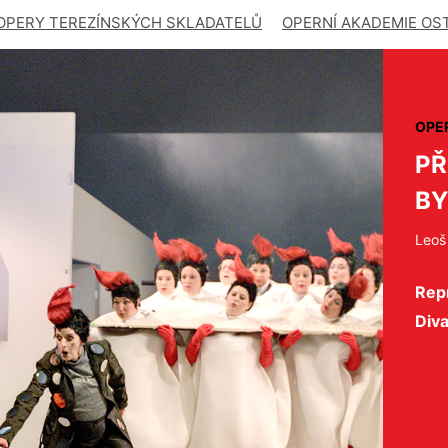
OPERY TEREZÍNSKÝCH SKLADATELŮ
OPERNÍ AKADEMIE OS
OPE
PŘ
B
Leoš
Repr
Div