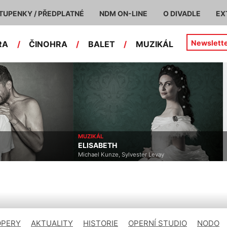
TUPENKY / PŘEDPLATNÉ
NDM ON-LINE
O DIVADLE
EX
Newslett
RA
/
ČINOHRA
/
BALET
/
MUZIKÁL
MUZIKÁL
ELISABETH
Michael Kunze, Sylvester Levay
OPERY
AKTUALITY
HISTORIE
OPERNÍ STUDIO
NODO