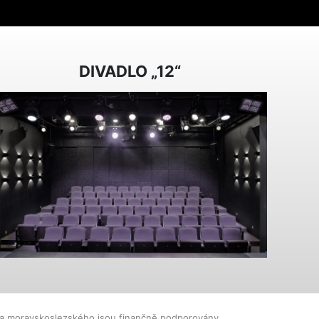
DIVADLO „12“
dla moravskoslezského jsou finančně podporovány