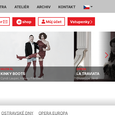
TRA
ATELIÉR
ARCHIV
KONTAKT
er
shop
Můj účet
Vstupenky
MUZIKÁL
OPERA
KINKY BOOTS
LA TRAVIATA
Cyndi Lauper, Harvey Fierstein
Giuseppe Verdi
OSTRAVSKÉ DNY
OPERA EUROPA